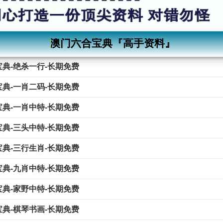
澳门六合宝典『高手资料』
合宝典-绝杀一行-长期免费
合宝典-一肖二码-长期免费
合宝典-一肖中特-长期免费
合宝典-三头中特-长期免费
合宝典-三行生肖-长期免费
合宝典-九肖中特-长期免费
合宝典-家野中特-长期免费
合宝典-棋琴书画-长期免费