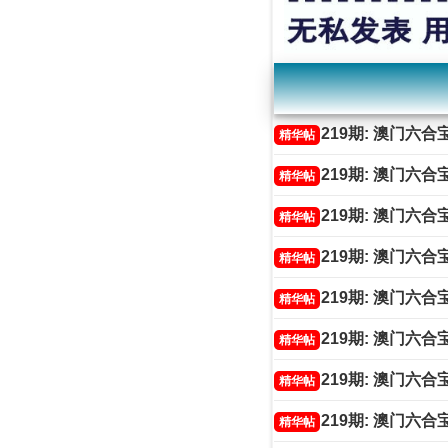
219期: 澳门六
精华帖
219期: 澳门六
精华帖
219期: 澳门六
精华帖
219期: 澳门六
精华帖
219期: 澳门六
精华帖
219期: 澳门六
精华帖
219期: 澳门六
精华帖
219期: 澳门六
精华帖