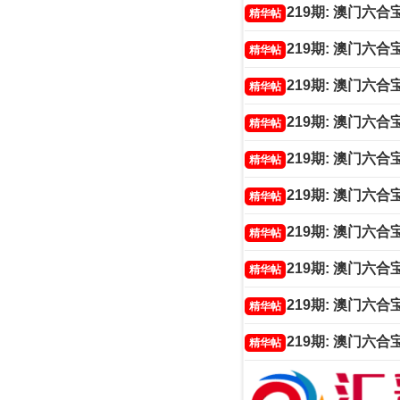
219期: 澳门六
精华帖
219期: 澳门六
精华帖
219期: 澳门六
精华帖
219期: 澳门六
精华帖
219期: 澳门六
精华帖
219期: 澳门六
精华帖
219期: 澳门六
精华帖
219期: 澳门六
精华帖
219期: 澳门六
精华帖
219期: 澳门六
精华帖