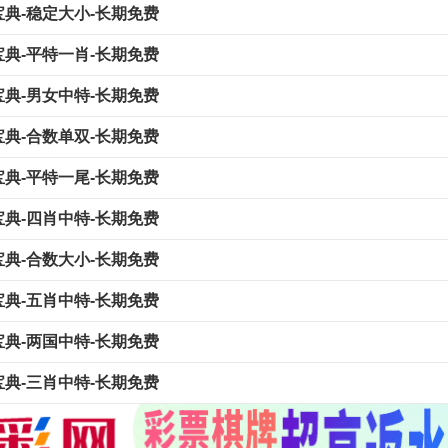
合宝典-稳定大小-长期免费
合宝典-平特一肖-长期免费
合宝典-男女中特-长期免费
合宝典-合数单双-长期免费
合宝典-平特一尾-长期免费
合宝典-四肖中特-长期免费
合宝典-合数大小-长期免费
合宝典-五肖中特-长期免费
合宝典-两国中特-长期免费
合宝典-三肖中特-长期免费