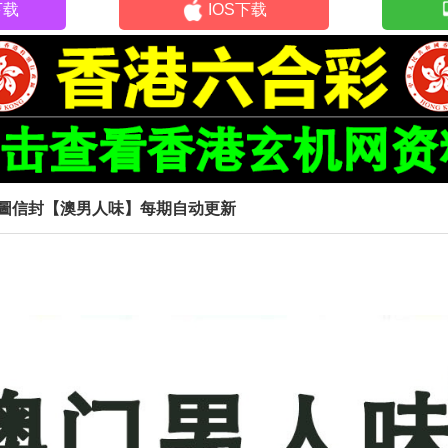
下载
IOS下载
彩圖信封【澳男人味】每期自动更新