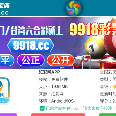
汇彩网APP
全国彩
授权：免费软件
类型：
大小：19.99MB
星级：
来源：汇彩网
更新时间：
环境：Android/iOS
评分：9.
已向本站押付一亿，请大家放心投注