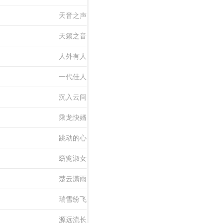
天音之声
天籁之音
人外有人
一代佳人
沉入云间
乘龙快婿
跳动的心
窈窕淑女
楚云潇雨
瑞雪纷飞
源远流长