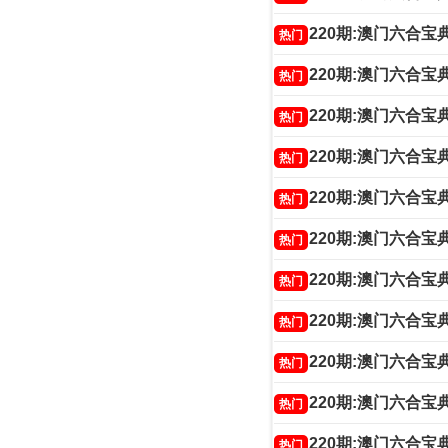
220期:澳门六合
热门
220期:澳门六合
热门
220期:澳门六合
热门
220期:澳门六合
热门
220期:澳门六合
热门
220期:澳门六合
热门
220期:澳门六合
热门
220期:澳门六合
热门
220期:澳门六合
热门
220期:澳门六合
热门
220期:澳门六合
热门