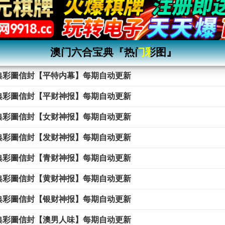
澳门六合宝典『热门彩图』
宝典彩圖信封【平特内幕】每期自动更新
宝典彩圖信封【平财神报】每期自动更新
宝典彩圖信封【女财神报】每期自动更新
宝典彩圖信封【发财神报】每期自动更新
宝典彩圖信封【青财神报】每期自动更新
宝典彩圖信封【黄财神报】每期自动更新
宝典彩圖信封【银财神报】每期自动更新
宝典彩圖信封【澳男人味】每期自动更新