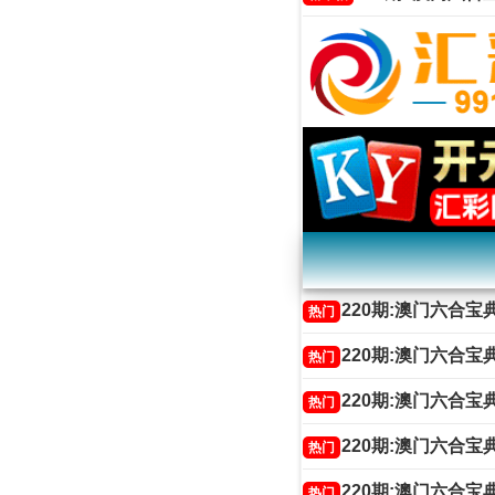
220期:澳门六合
热门
220期:澳门六合
热门
220期:澳门六合
热门
220期:澳门六合
热门
220期:澳门六合
热门