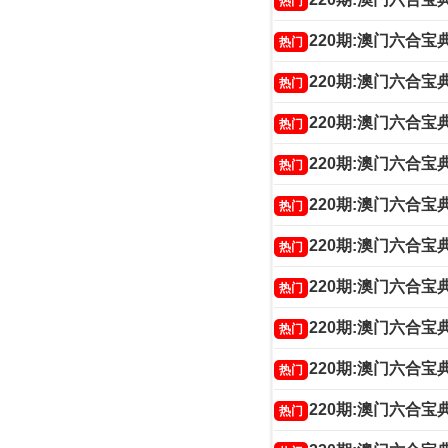
热门
220期:澳门六合
热门
220期:澳门六合
热门
220期:澳门六合
热门
220期:澳门六合
热门
220期:澳门六合
热门
220期:澳门六合
热门
220期:澳门六合
热门
220期:澳门六合
热门
220期:澳门六合
热门
220期:澳门六合
热门