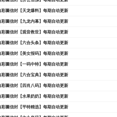
宝典彩圖信封【天龙爆料】每期自动更新
宝典彩圖信封【九龙内幕】每期自动更新
宝典彩圖信封【观音救世】每期自动更新
宝典彩圖信封【六合头条】每期自动更新
宝典彩圖信封【美女报码】每期自动更新
宝典彩圖信封【一码中特】每期自动更新
宝典彩圖信封【六合宝典】每期自动更新
宝典彩圖信封【四肖八码】每期自动更新
宝典彩圖信封【水果奶奶】每期自动更新
宝典彩圖信封【平特精选】每期自动更新