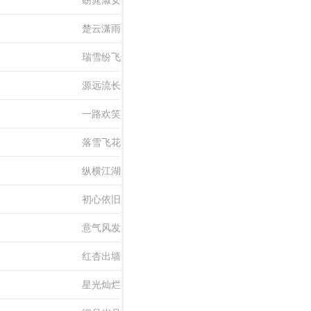
楚云潇雨
瑞雪纷飞
源远流长
一路欢笑
落雪飞花
纵横江湖
初心依旧
意气风发
红杏出墙
星光灿烂