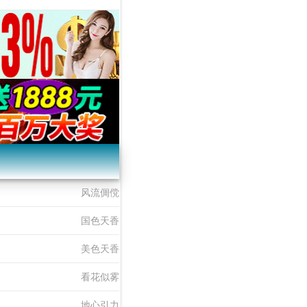
风流倜傥
国色天香
美色天香
看花似雾
地心引力