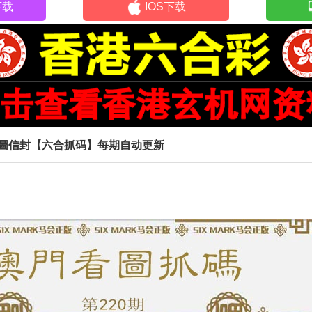
下载
IOS下载
彩圖信封【六合抓码】每期自动更新