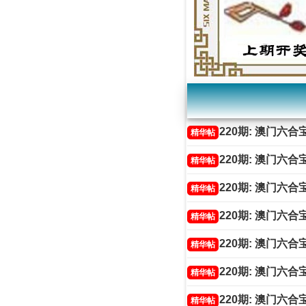
220期: 澳门六
精华帖
220期: 澳门六
精华帖
220期: 澳门六
精华帖
220期: 澳门六
精华帖
220期: 澳门六
精华帖
220期: 澳门六
精华帖
220期: 澳门六
精华帖