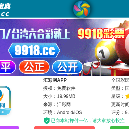
汇彩网APP
全国彩
授权：免费软件
类型：
大小：19.99MB
星级：
来源：汇彩网
更新时间：
环境：Android/iOS
评分：9.
已向本站押付一亿，请大家放心投注