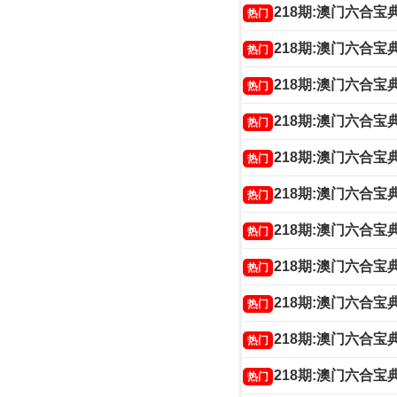
218期:澳门六合
热门
218期:澳门六合
热门
218期:澳门六合
热门
218期:澳门六合
热门
218期:澳门六合
热门
218期:澳门六合
热门
218期:澳门六合
热门
218期:澳门六合
热门
218期:澳门六合
热门
218期:澳门六合
热门
218期:澳门六合
热门