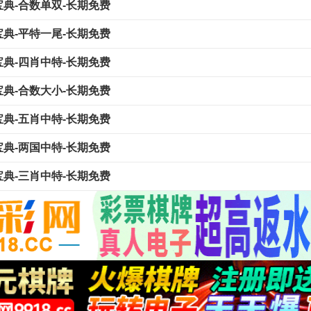
合宝典-合数单双-长期免费
合宝典-平特一尾-长期免费
合宝典-四肖中特-长期免费
合宝典-合数大小-长期免费
合宝典-五肖中特-长期免费
合宝典-两国中特-长期免费
合宝典-三肖中特-长期免费