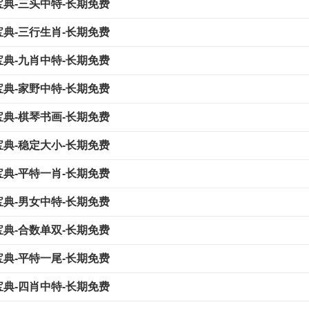
合宝典-三头中特-长期免费
合宝典-三行生肖-长期免费
合宝典-九肖中特-长期免费
合宝典-家野中特-长期免费
合宝典-棋琴书画-长期免费
合宝典-稳定大小-长期免费
合宝典-平特一肖-长期免费
合宝典-男女中特-长期免费
合宝典-合数单双-长期免费
合宝典-平特一尾-长期免费
合宝典-四肖中特-长期免费