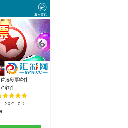
返回首页
民首选彩票软件
国产软件
2025.05.01
9
！