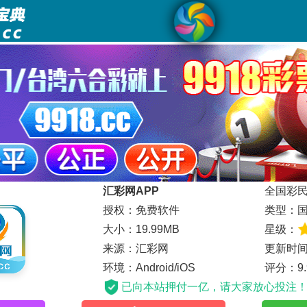
汇彩网APP
全国彩
授权：免费软件
类型：
大小：19.99MB
星级：
来源：汇彩网
更新时间：
环境：Android/iOS
评分：9.
已向本站押付一亿，请大家放心投注