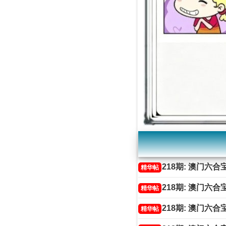
218期: 澳门六
精华帖
218期: 澳门六
精华帖
218期: 澳门六
精华帖