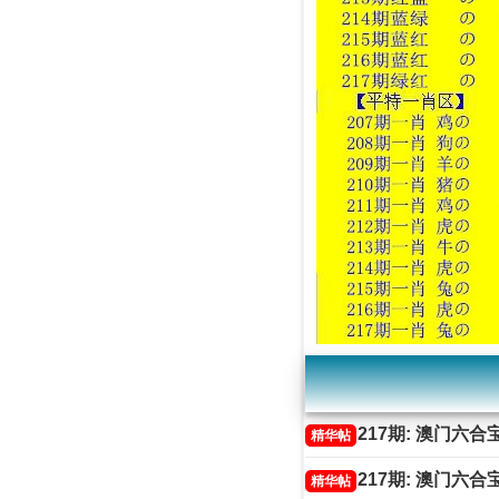
217期: 澳门六
精华帖
217期: 澳门六
精华帖