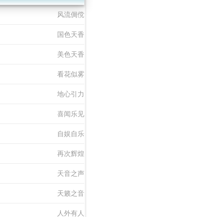
风流倜傥
国色天香
美色天香
看花似雾
地心引力
喜闻乐见
自娱自乐
再次辉煌
天音之声
天籁之音
人外有人