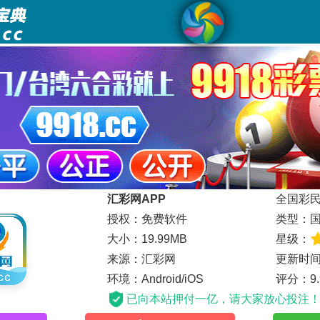
汇彩网APP
全国彩
授权：免费软件
类型：
大小：19.99MB
星级：
来源：汇彩网
更新时间：
环境：Android/iOS
评分：9.
已向本站押付一亿，请大家放心投注