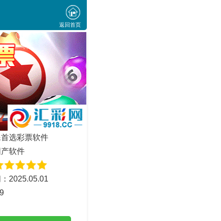
返回首页
民首选彩票软件
国产软件
2025.05.01
9
！